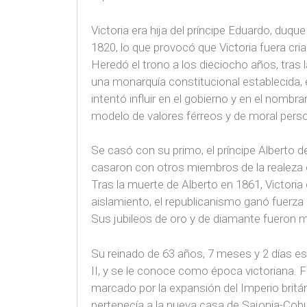
Victoria era hija del príncipe Eduardo, duqu
1820, lo que provocó que Victoria fuera cri
Heredó el trono a los dieciocho años, tras 
una monarquía constitucional establecida, e
intentó influir en el gobierno y en el nombr
modelo de valores férreos y de moral person
Se casó con su primo, el príncipe Alberto 
casaron con otros miembros de la realeza o 
Tras la muerte de Alberto en 1861, Victori
aislamiento, el republicanismo ganó fuerza
Sus jubileos de oro y de diamante fueron 
Su reinado de 63 años, 7 meses y 2 días es 
II, y se le conoce como época victoriana. Fue
marcado por la expansión del Imperio britán
pertenecía a la nueva casa de Sajonia-Cob