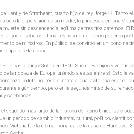
e de Kent y de Strathearn, cuarto hijo del rey Jorge III. Tanto 
ada bajo la supervisión de su madre, la princesa alemana Victo
la muerte sin descendencia legítima de tres tíos paternos. El 
n la que el soberano tenía relativamente pocos poderes polític
amiento de ministros. En público, se convirtió en un icono nacio
al típico de la época.
de Sajonia-Coburgo-Gotha en 1840. Sus nueve hijos y veintiséi
de la nobleza de Europa, uniendo a estas entre sí. Esto le va
a comenzó un luto riguroso durante el cual evitó aparecer en p
 durante algún tiempo, pero en la segunda mitad de su reinado,
muy celebrados.
el segundo más largo de la historia del Reino Unido, solo supe
 un periodo de cambio industrial, cultural, político, científico
ico. Victoria fue la última monarca de la casa de Hannover. Su
urgo-Gotha.