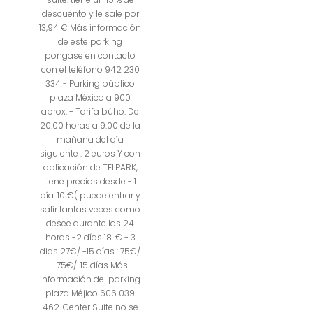
descuento y le sale por
13,94 € Más información
de este parking
pongase en contacto
con el teléfono 942 230
334 - Parking público
plaza México a 900
aprox. - Tarifa búho: De
20:00 horas a 9:00 de la
mañana del día
siguiente : 2 euros Y con
aplicación de TELPARK,
tiene precios desde - 1
día: 10 €( puede entrar y
salir tantas veces como
desee durante las 24
horas -2 días 18. € - 3
dias 27€/ -15 días : 75€/
-75€/. 15 días Más
información del parking
plaza Méjico 606 039
462. Center Suite no se