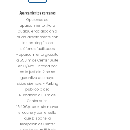
Aparcamientos cercanos
Opciones de
aparcamiento : Para
Cualquier aclaración o
duda. directamente con
los parking En los
teléfonos facilitados.
- aparcamiento gratuito
a 550 m de Center Suite
en C/Alta . Entrada por
calle justicia 2 no se
garantiza que haya
sitios siempre. - Parking
público plaza
Numancia a 30 m de
Center suite.
16,40€/aprox. sin mover
el coche y con el sello
que Dispone la
recepción de Center
suite. tiene un 15 % de