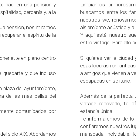
te nací en una pensión y
Limpiamos primorosamen
italidad, cercanía y, a la
buscamos entre los fa
nuestros wc, renovamos
gua pensión, nos miramos
aislamiento acústico y a l
ecuperar el espíritu de la
Y aquí está, nuestro su
estilo vintage. Para ell
tchenette en pleno centro
Si quieres ver la ciudad
esas locuras románticas, 
 quedarte y que incluso
a amigos que vienen a vert
escapadas en solitario…
la plaza del ayuntamiento,
na de las mas bellas del
Además de la perfecta ubi
vintage renovado, te 
amente comunicados por
estancia única.
Te informaremos de lo q
confiaremos nuestros lu
 del siglo XIX. Abordamos
mariscada inolvidable,