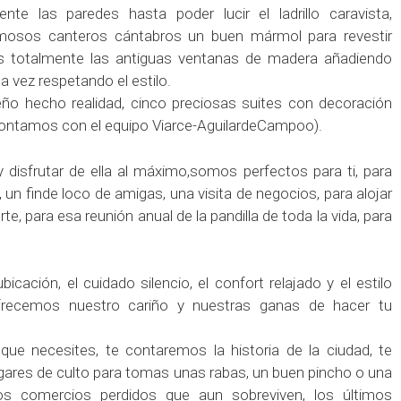
te las paredes hasta poder lucir el ladrillo caravista,
mosos canteros cántabros un buen mármol para revestir
 totalmente las antiguas ventanas de madera añadiendo
a vez respetando el estilo.
eño hecho realidad, cinco preciosas suites con decoración
o contamos con el equipo Viarce-AguilardeCampoo).
 y disfrutar de ella al máximo,somos perfectos para ti, para
un finde loco de amigas, una visita de negocios, para alojar
e, para esa reunión anual de la pandilla de toda la vida, para
cación, el cuidado silencio, el confort relajado y el estilo
ofrecemos nuestro cariño y nuestras ganas de hacer tu
ue necesites, te contaremos la historia de la ciudad, te
gares de culto para tomas unas rabas, un buen pincho o una
 los comercios perdidos que aun sobreviven, los últimos